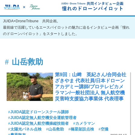
JUIDA×DroneTribune 共同企画。
最前線で活躍しているエースパイロットの魅力に迫るインタビュー企画「憧れ
のドローンパイロット」をスタートしました。
山岳救助
第9回：山﨑 英紀さん/合同会社
ざきやま 代表社員/日本ドローン
アカデミー講師/プロテレビカメ
ラマン/一般社団法人 無人航空機
災害時支援協力事業体 代表理事
JUIDA認定ドローンスクール講師
JUIDA認定無人航空機安全運航管理者
JUIDA認定無人航空機操縦技能者
カメラマン
太陽光パネル点検
山岳救助
橋梁架設点検
空撮
農薬散布