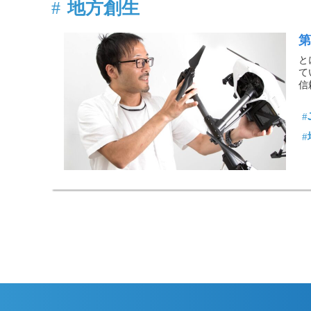
地方創生
第
と
て
信