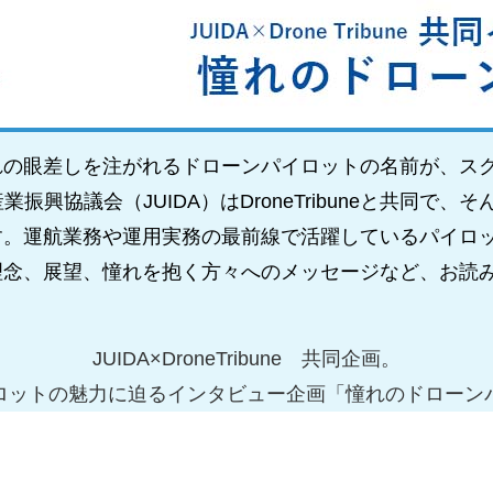
れの眼差しを注がれるドローンパイロットの名前が、ス
振興協議会（JUIDA）はDroneTribuneと共同
す。運航業務や運用実務の最前線で活躍しているパイロ
理念、展望、憧れを抱く方々へのメッセージなど、お読
JUIDA×DroneTribune 共同企画。
ロットの魅力に迫るインタビュー企画「憧れのドローン