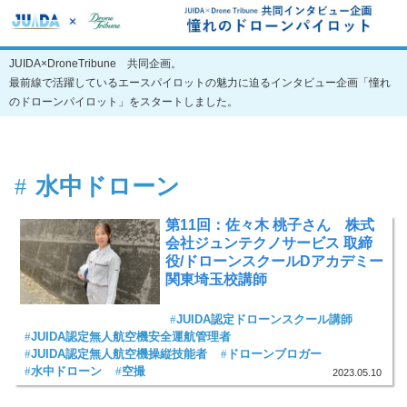
JUIDA×DroneTribune 共同企画。
最前線で活躍しているエースパイロットの魅力に迫るインタビュー企画「憧れ
のドローンパイロット」をスタートしました。
水中ドローン
第11回：佐々木 桃子さん 株式
会社ジュンテクノサービス 取締
役/ドローンスクールDアカデミー
関東埼玉校講師
JUIDA認定ドローンスクール講師
JUIDA認定無人航空機安全運航管理者
JUIDA認定無人航空機操縦技能者
ドローンブロガー
水中ドローン
空撮
2023.05.10